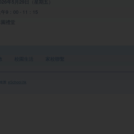
026年5月29日（星期五）
9：00 - 11：15
本園禮堂
教
校園生活
家校聯繫
維護:
eSchool.hk