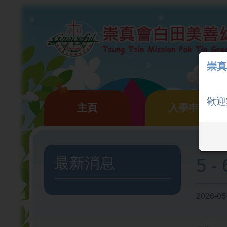
崇真
歡迎
主頁
入學申請
最新消息
5 
2026-05