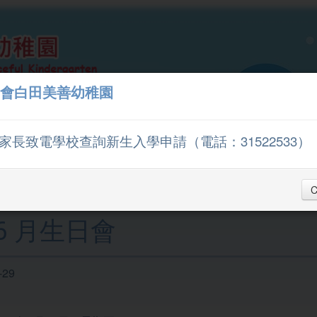
會白田美善幼稚園
家長致電學校查詢新生入學申請（電話：31522533）
我們的學校
學與教
C
- 6 月生日會
-29