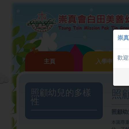
崇真
歡迎
主頁
入學申請
照顧幼兒的多樣
照
性
照顧幼
本園尊
估，了