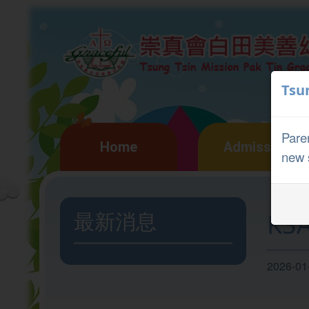
Tsu
Paren
Home
Admission
new 
最新消息
K3
2026-01