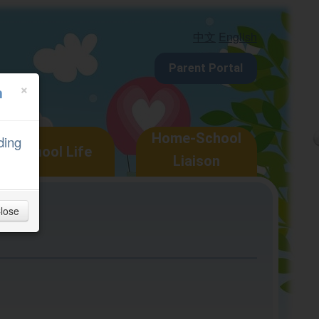
中文
English
Parent Portal
×
n
Home-School
ding
School Life
Liaison
lose