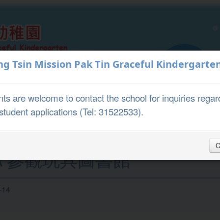
ng Tsin Mission Pak Tin Graceful Kindergarte
Teaching and
ts are welcome to contact the school for inquiries regar
About Us
Learning
student applications (Tel: 31522533).
C
A 參觀玩具圖書館
-14