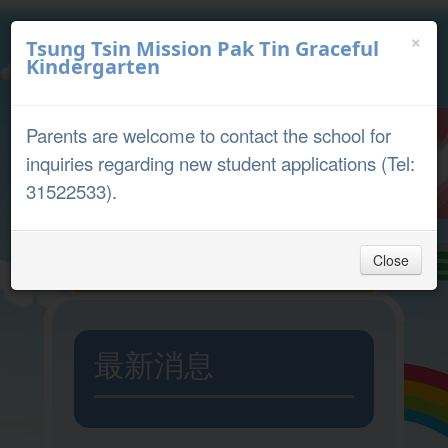
×
Tsung Tsin Mission Pak Tin Graceful
Kindergarten
中文
English
Parents are welcome to contact the school for
Parent Portal
inquiries regarding new student applications (Tel:
31522533).
Close
Home
最新消息
Admission