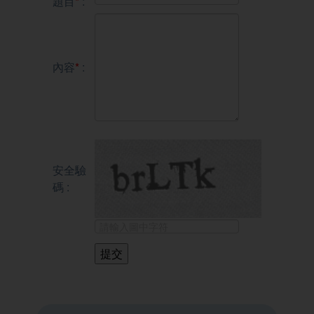
題目
*
:
內容
*
:
安全驗
碼 :