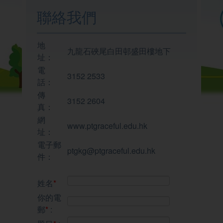
我們的學校
聯絡我們
學與教
地
九龍石硤尾白田邨盛田樓地下
址：
電
3152 2533
校園生活
話：
傳
3152 2604
真：
家校聯繫
網
www.ptgraceful.edu.hk
址：
電子郵
ptgkg@ptgraceful.edu.hk
件：
姓名
*
你的電
郵
*
: