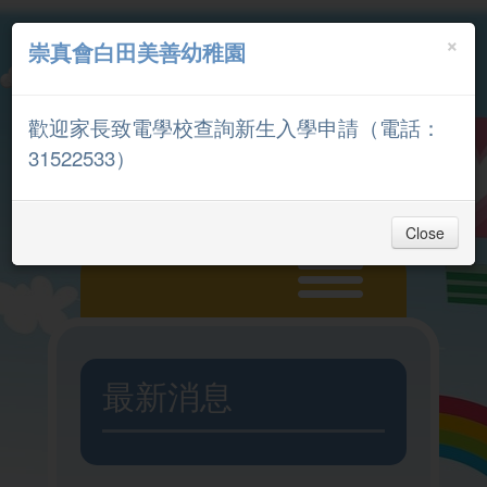
×
崇真會白田美善幼稚園
中文
English
歡迎家長致電學校查詢新生入學申請（電話：
家長專區
31522533）
Close
主頁
最新消息
入學申請