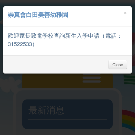
×
崇真會白田美善幼稚園
中文
English
歡迎家長致電學校查詢新生入學申請（電話：
家長專區
31522533）
Close
主頁
最新消息
入學申請