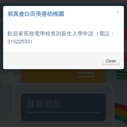
×
崇真會白田美善幼稚園
中文
English
歡迎家長致電學校查詢新生入學申請（電話：
家長專區
31522533）
Close
主頁
最新消息
入學申請