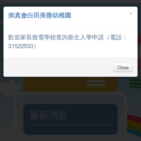
×
崇真會白田美善幼稚園
中文
English
歡迎家長致電學校查詢新生入學申請（電話：
家長專區
31522533）
Close
主頁
最新消息
入學申請