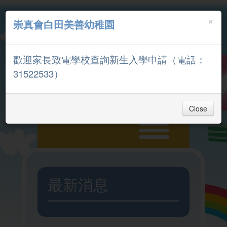
×
崇真會白田美善幼稚園
中文
English
歡迎家長致電學校查詢新生入學申請（電話：
家長專區
31522533）
Close
主頁
最新消息
入學申請